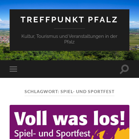
TREFFPUNKT PFALZ
Kultur, Tourismus und Veranstaltungen in der
Pfalz
Suchfe
Mobile-
ein-/a
Menü
ein-/ausblenden
SCHLAGWORT:
SPIEL- UND SPORTFEST