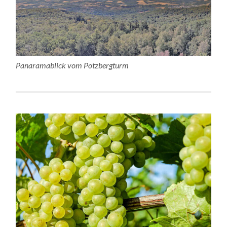
Panaramablick vom Potzbergturm