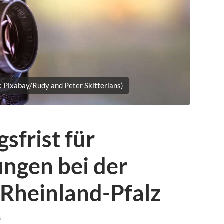
: Pixabay/Rudy and Peter Skitterians)
sfrist für
ungen bei der
 Rheinland-Pfalz
G