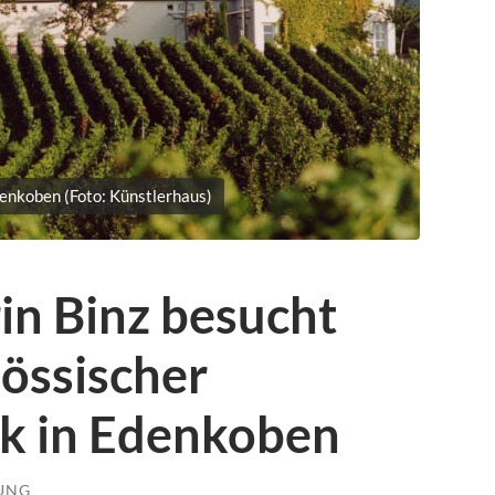
enkoben (Foto: Künstlerhaus)
in Binz besucht
össischer
rik in Edenkoben
LUNG