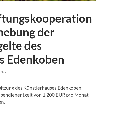
iftungskooperation
hebung der
elte des
es Edenkoben
UNG
ssitzung des Künstlerhauses Edenkoben
tipendienentgelt von 1.200 EUR pro Monat
en.