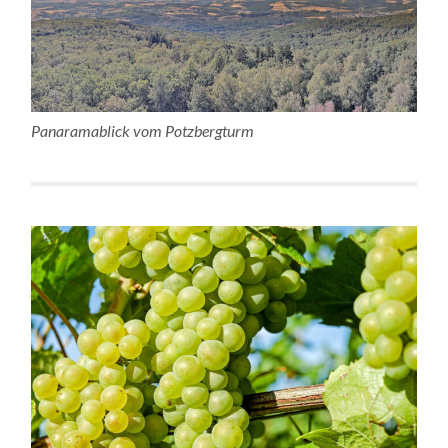
Panaramablick vom Potzbergturm