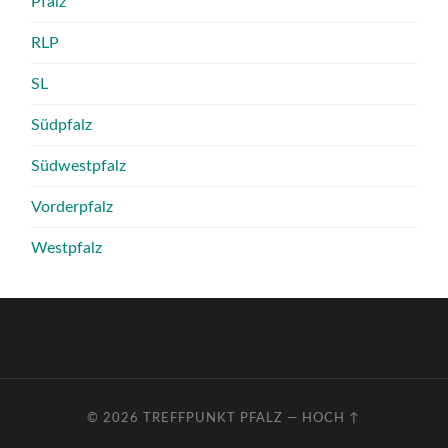
Pfalz
RLP
SL
Südpfalz
Südwestpfalz
Vorderpfalz
Westpfalz
© 2026
TREFFPUNKT PFALZ
—
HOCH ↑