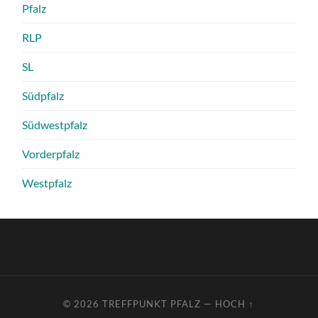
Pfalz
RLP
SL
Südpfalz
Südwestpfalz
Vorderpfalz
Westpfalz
© 2026
TREFFPUNKT PFALZ
—
HOCH ↑