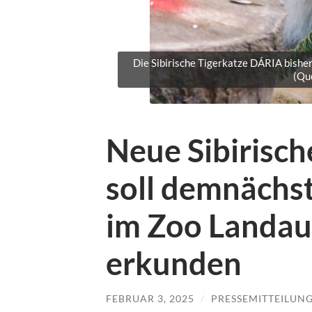
Die Sibirische Tigerkatze DÁRIA bisher 
(Qu
Neue Sibirisch
soll demnächs
im Zoo Landau 
erkunden
FEBRUAR 3, 2025
/
PRESSEMITTEILUN