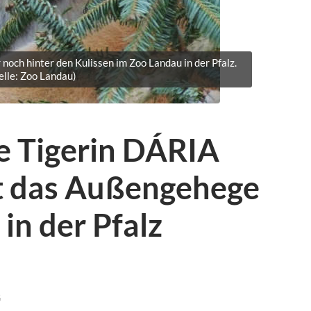
noch hinter den Kulissen im Zoo Landau in der Pfalz.
elle: Zoo Landau)
e Tigerin DÁRIA
t das Außengehege
in der Pfalz
G