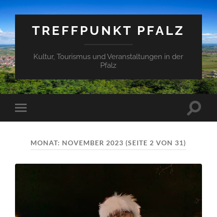
TREFFPUNKT PFALZ
Kultur, Tourismus und Veranstaltungen in der
Pfalz
Suchfe
Mobile-
ein-/a
Menü
ein-/ausblenden
MONAT:
NOVEMBER 2023
(SEITE 2 VON 31)