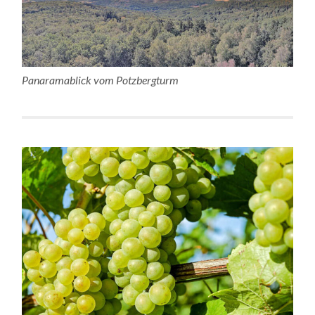
Panaramablick vom Potzbergturm