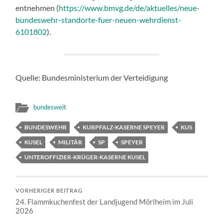
entnehmen (
https://www.bmvg.de/de/aktuelles/neue-
bundeswehr-standorte-fuer-neuen-wehrdienst-
6101802
).
Quelle: Bundesministerium der Verteidigung
bundesweit
BUNDESWEHR
KURPFALZ-KASERNE SPEYER
KUS
KUSEL
MILITÄR
SP
SPEYER
UNTEROFFIZIER-KRÜGER-KASERNE KUSEL
VORHERIGER BEITRAG
24. Flammkuchenfest der Landjugend Mörlheim im Juli
2026