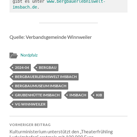
gibt es unter 
www.bergbauerlebniswelt-
imsbach.de
.
Quelle: Verbandsgemeinde Winnweiler
Nordpfalz
2024-04
BERGBAU
BERGBAUERLEBNISWELT IMSBACH
BERGBAUMUSEUM IMSBACH
GRUBENHÜTTE IMSBACH
IMSBACH
KIB
VG WINNWEILER
VORHERIGER BEITRAG
Kulturministerium unterstützt den „Theaterfrühling