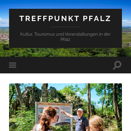
TREFFPUNKT PFALZ
Kultur, Tourismus und Veranstaltungen in der
Pfalz
Suchfe
Mobile-
ein-/a
Menü
ein-/ausblenden