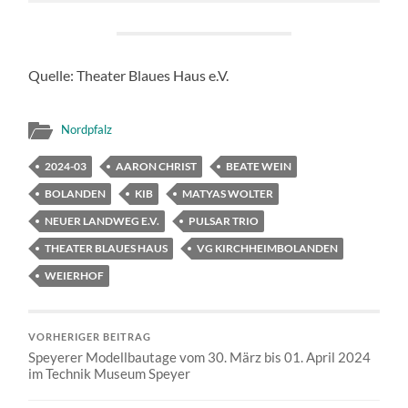
Quelle: Theater Blaues Haus e.V.
Nordpfalz
2024-03
AARON CHRIST
BEATE WEIN
BOLANDEN
KIB
MATYAS WOLTER
NEUER LANDWEG E.V.
PULSAR TRIO
THEATER BLAUES HAUS
VG KIRCHHEIMBOLANDEN
WEIERHOF
VORHERIGER BEITRAG
Speyerer Modellbautage vom 30. März bis 01. April 2024
im Technik Museum Speyer