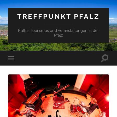
TREFFPUNKT PFALZ
Kultur, Tourismus und Veranstaltungen in der
Pfalz
Suchfe
Mobile-
ein-/a
Menü
ein-/ausblenden