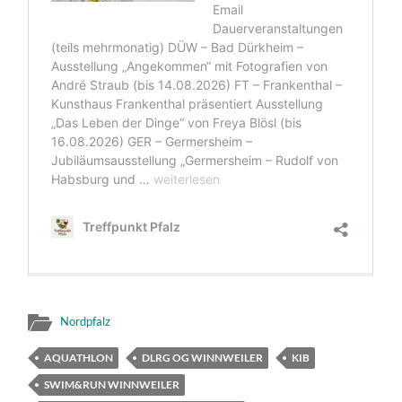
Nordpfalz
AQUATHLON
DLRG OG WINNWEILER
KIB
SWIM&RUN WINNWEILER