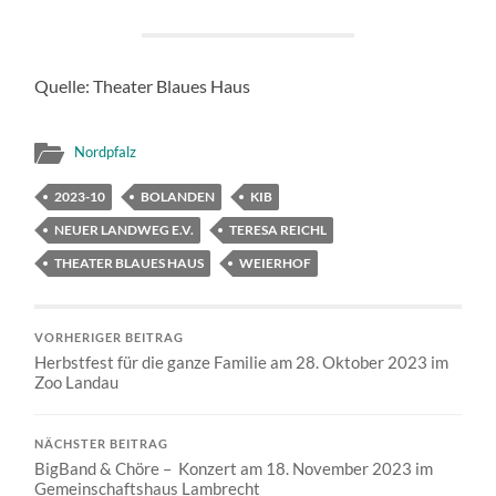
Quelle: Theater Blaues Haus
Nordpfalz
2023-10
BOLANDEN
KIB
NEUER LANDWEG E.V.
TERESA REICHL
THEATER BLAUES HAUS
WEIERHOF
VORHERIGER BEITRAG
Herbstfest für die ganze Familie am 28. Oktober 2023 im
Zoo Landau
NÄCHSTER BEITRAG
BigBand & Chöre – Konzert am 18. November 2023 im
Gemeinschaftshaus Lambrecht