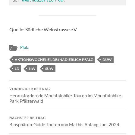
der 
www.nadierlich.de
.
Quelle: Südliche Weinstrasse e.V.
Pfalz
AKTIONSWOCHENENDE#NADIERLICH PFALZ
DÜW
LD
NW
SÜW
VORHERIGER BEITRAG
Herausfordernde Mountainbike-Touren im Mountainbike-
Park Pfälzerwald
NÄCHSTER BEITRAG
Biosphären-Guide-Touren von Mai bis Anfang Juni 2024