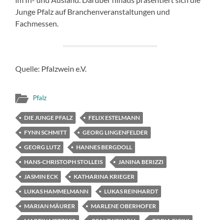
Junge Pfalz auf Branchenveranstaltungen und
Fachmessen.
Quelle: Pfalzwein e.V.
Pfalz
DIE JUNGE PFALZ
FELIX ESTELMANN
FYNN SCHMITT
GEORG LINGENFELDER
GEORG LUTZ
HANNES BERGDOLL
HANS-CHRISTOPH STOLLEIS
JANINA BERIZZI
JASMIN ECK
KATHARINA KRIEGER
LUKAS HAMMELMANN
LUKAS REINHARDT
MARIAN MÄURER
MARLENE OBERHOFER