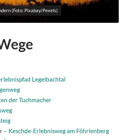
dern (Foto: Pixabay/Pexels)
 Wege
erlebnispfad Legelbachtal
rgenweg
ten der Tuchmacher
sweg
teig
r –
Keschde-Erlebnisweg am Föhrlenberg