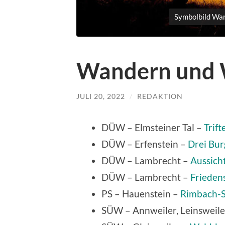
Symbolbild Wan
Wandern und
JULI 20, 2022
/
REDAKTION
DÜW – Elmsteiner Tal –
Trift
DÜW – Erfenstein –
Drei Bu
DÜW – Lambrecht –
Aussich
DÜW – Lambrecht –
Frieden
PS – Hauenstein –
Rimbach-S
SÜW – Annweiler, Leinsweile