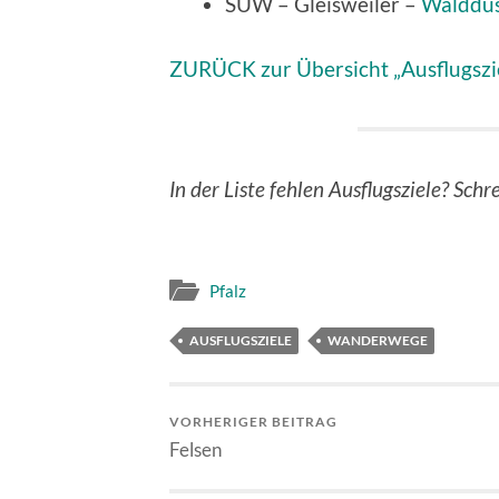
SÜW – Gleisweiler –
Walddu
ZURÜCK zur Übersicht „Ausflugszi
In der Liste fehlen Ausflugsziele? Schr
Pfalz
AUSFLUGSZIELE
WANDERWEGE
VORHERIGER BEITRAG
Felsen