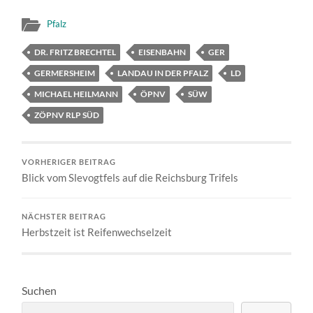
Pfalz
DR. FRITZ BRECHTEL
EISENBAHN
GER
GERMERSHEIM
LANDAU IN DER PFALZ
LD
MICHAEL HEILMANN
ÖPNV
SÜW
ZÖPNV RLP SÜD
VORHERIGER BEITRAG
Blick vom Slevogtfels auf die Reichsburg Trifels
NÄCHSTER BEITRAG
Herbstzeit ist Reifenwechselzeit
Suchen