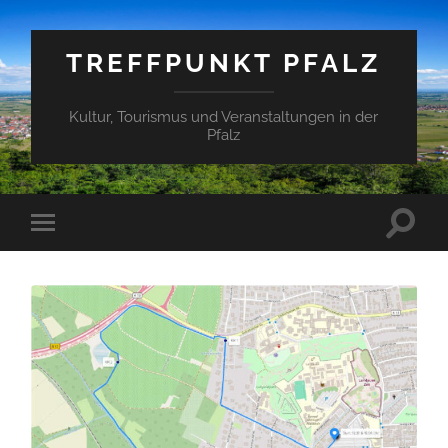
TREFFPUNKT PFALZ
Kultur, Tourismus und Veranstaltungen in der
Pfalz
Suchfe
Mobile-
ein-/a
Menü
ein-/ausblenden