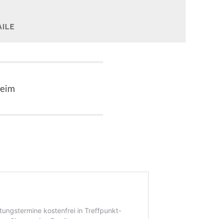
ILE
heim