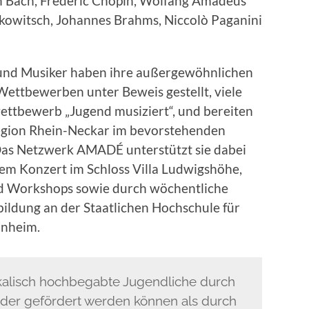
n Bach, Frédéric Chopin, Wolfang Amadeus
akowitsch, Johannes Brahms, Niccolò Paganini
und Musiker haben ihre außergewöhnlichen
 Wettbewerben unter Beweis gestellt, viele
wettbewerb „Jugend musiziert“, und bereiten
region Rhein-Neckar im bevorstehenden
as Netzwerk AMADÉ unterstützt sie dabei
dem Konzert im Schloss Villa Ludwigshöhe,
nd Workshops sowie durch wöchentliche
ildung an der Staatlichen Hochschule für
nnheim.
ikalisch hochbegabte Jugendliche durch
nder gefördert werden können als durch