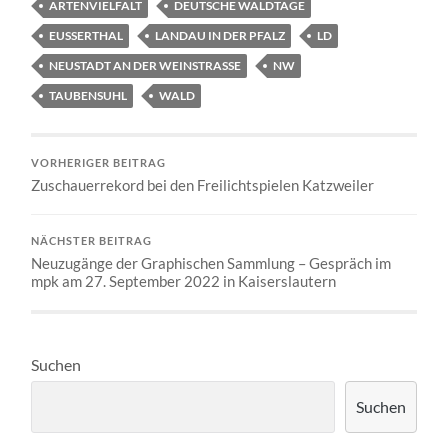
ARTENVIELFALT
DEUTSCHE WALDTAGE
EUSSERTHAL
LANDAU IN DER PFALZ
LD
NEUSTADT AN DER WEINSTRASSE
NW
TAUBENSUHL
WALD
VORHERIGER BEITRAG
Zuschauerrekord bei den Freilichtspielen Katzweiler
NÄCHSTER BEITRAG
Neuzugänge der Graphischen Sammlung – Gespräch im
mpk am 27. September 2022 in Kaiserslautern
Suchen
Suchen