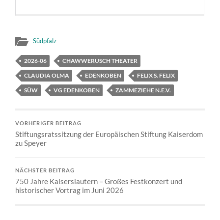
Südpfalz
2026-06
CHAWWERUSCH THEATER
CLAUDIA OLMA
EDENKOBEN
FELIX S. FELIX
SÜW
VG EDENKOBEN
ZAMMEZIEHE N.E.V.
VORHERIGER BEITRAG
Stiftungsratssitzung der Europäischen Stiftung Kaiserdom
zu Speyer
NÄCHSTER BEITRAG
750 Jahre Kaiserslautern – Großes Festkonzert und
historischer Vortrag im Juni 2026