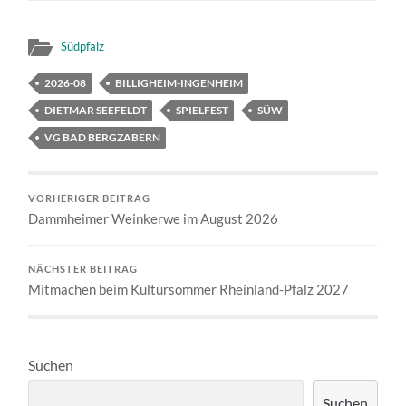
Südpfalz
2026-08
BILLIGHEIM-INGENHEIM
DIETMAR SEEFELDT
SPIELFEST
SÜW
VG BAD BERGZABERN
VORHERIGER BEITRAG
Dammheimer Weinkerwe im August 2026
NÄCHSTER BEITRAG
Mitmachen beim Kultursommer Rheinland-Pfalz 2027
Suchen
Suchen