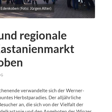
 Edenkoben (Foto: Jürgen Alter)
und regionale
 Kastanienmarkt
koben
NG
henende verwandelte sich der Werner-
buntes Herbstparadies. Der alljährliche
sucher an, die sich von der Vielfalt der
Edelkastanie und den Angeboten der Winzer