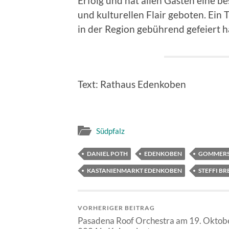
Erfolg und hat allen Gästen eine b
und kulturellen Flair geboten. Ei
in der Region gebührend gefeiert h
Text: Rathaus Edenkoben
Südpfalz
DANIEL POTH
EDENKOBEN
GOMMERS
KASTANIENMARKT EDENKOBEN
STEFFI BR
VORHERIGER BEITRAG
Pasadena Roof Orchestra am 19. Oktob