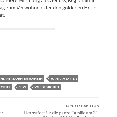
esondere Mischung aus Genuss, Regionalität
n Tag zum Verwöhnen, der den goldenen Herbst
at.
HEIMER DORFMUSIKANTEN
HANNAH SATTER
ECHTEL
SÜW
VG EDENKOBEN
NÄCHSTER BEITRAG
er
Herbstfest für die ganze Familie am 31.