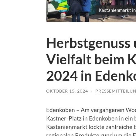
Kastanienmarkt in
Herbstgenuss 
Vielfalt beim
2024 in Eden
OKTOBER 15, 2024
/
PRESSEMITTEILU
Edenkoben – Am vergangenen Woc
Kastner-Platz in Edenkoben in ein 
Kastanienmarkt lockte zahlreiche Be
regionalen Produkte rund um die 