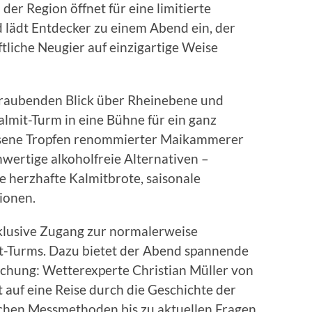
er Region öffnet für eine limitierte
 lädt Entdecker zu einem Abend ein, der
ftliche Neugier auf einzigartige Weise
eraubenden Blick über Rheinebene und
almit-Turm in eine Bühne für ein ganz
esene Tropfen renommierter Maikammerer
ertige alkoholfreie Alternativen –
ie herzhafte Kalmitbrote, saisonale
ionen.
xklusive Zugang zur normalerweise
t-Turms. Dazu bietet der Abend spannende
schung: Wetterexperte Christian Müller von
 auf eine Reise durch die Geschichte der
chen Messmethoden bis zu aktuellen Fragen