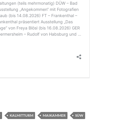
T
KALMITTURM
MAIKAMMER
SÜW