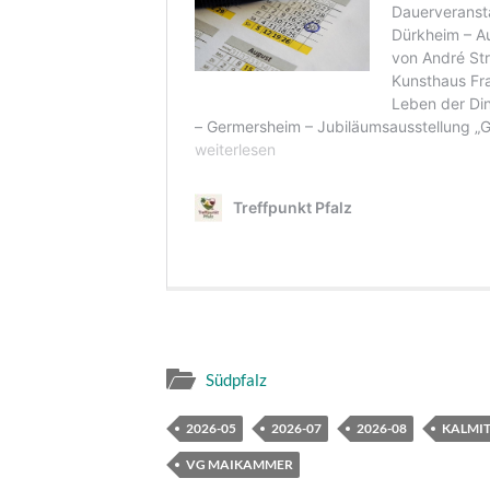
Südpfalz
2026-05
2026-07
2026-08
KALMI
VG MAIKAMMER