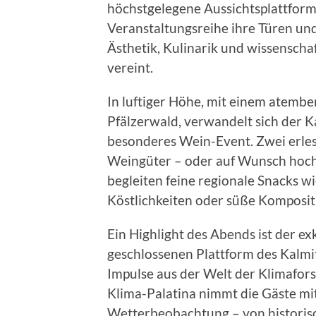
höchstgelegene Aussichtsplattform d
Veranstaltungsreihe ihre Türen und
Ästhetik, Kulinarik und wissenscha
vereint.
In luftiger Höhe, mit einem atemb
Pfälzerwald, verwandelt sich der K
besonderes Wein-Event. Zwei erl
Weingüter – oder auf Wunsch hochw
begleiten feine regionale Snacks w
Köstlichkeiten oder süße Komposit
Ein Highlight des Abends ist der e
geschlossenen Plattform des Kalmi
Impulse aus der Welt der Klimafor
Klima-Palatina nimmt die Gäste mit
Wetterbeobachtung – von historis