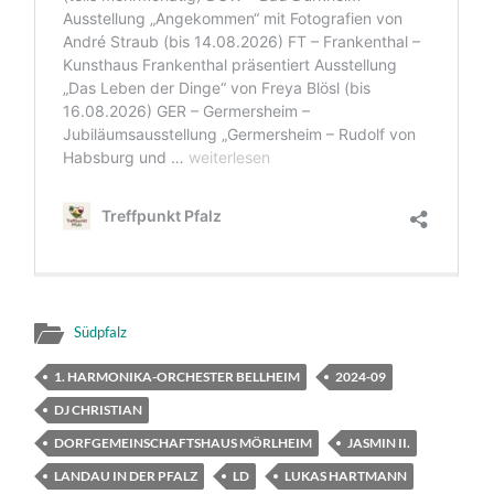
Südpfalz
1. HARMONIKA-ORCHESTER BELLHEIM
2024-09
DJ CHRISTIAN
DORFGEMEINSCHAFTSHAUS MÖRLHEIM
JASMIN II.
LANDAU IN DER PFALZ
LD
LUKAS HARTMANN