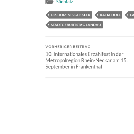
Südpfalz
DR. DOMINIK GEISSLER
KATJA DOLL
L
STADTGEBURTSTAG LANDAU
VORHERIGER BEITRAG
10. Internationales Erzählfest in der
Metropolregion Rhein-Neckar am 15.
September in Frankenthal