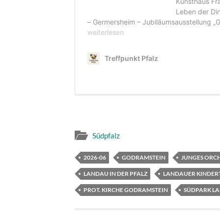
Südpfalz
2026-06
GODRAMSTEIN
JUNGES ORC
LANDAU IN DER PFALZ
LANDAUER KINDER
PROT. KIRCHE GODRAMSTEIN
SÜDPARK L