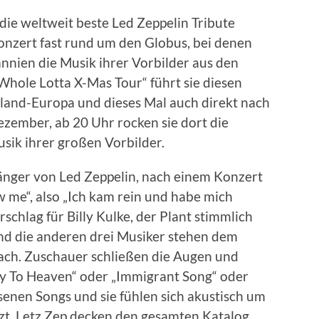
die weltweit beste Led Zeppelin Tribute
onzert fast rund um den Globus, bei denen
nnien die Musik ihrer Vorbilder aus den
„Whole Lotta X-Mas Tour“ führt sie diesen
land-Europa und dieses Mal auch direkt nach
ember, ab 20 Uhr rocken sie dort die
usik ihrer großen Vorbilder.
änger von Led Zeppelin, nach einem Konzert
aw me“, also „Ich kam rein und habe mich
erschlag für Billy Kulke, der Plant stimmlich
Und die anderen drei Musiker stehen dem
nach. Zuschauer schließen die Augen und
ay To Heaven“ oder „Immigrant Song“ oder
enen Songs und sie fühlen sich akustisch um
tzt. Letz Zep decken den gesamten Katalog