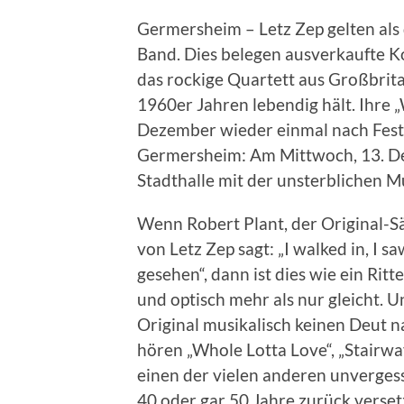
Germersheim – Letz Zep gelten als 
Band. Dies belegen ausverkaufte K
das rockige Quartett aus Großbrita
1960er Jahren lebendig hält. Ihre 
Dezember wieder einmal nach Fest
Germersheim: Am Mittwoch, 13. Dez
Stadthalle mit der unsterblichen M
Wenn Robert Plant, der Original-S
von Letz Zep sagt: „I walked in, I s
gesehen“, dann ist dies wie ein Ritt
und optisch mehr als nur gleicht. 
Original musikalisch keinen Deut 
hören „Whole Lotta Love“, „Stairw
einen der vielen anderen unvergess
40 oder gar 50 Jahre zurück verse