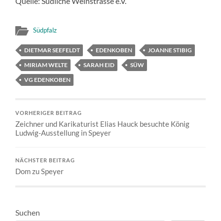
Quelle: Südliche Weinstrasse e.V.
Südpfalz
DIETMAR SEEFELDT
EDENKOBEN
JOANNE STIBIG
MIRIAM WELTE
SARAH EID
SÜW
VG EDENKOBEN
VORHERIGER BEITRAG
Zeichner und Karikaturist Elias Hauck besuchte König
Ludwig-Ausstellung in Speyer
NÄCHSTER BEITRAG
Dom zu Speyer
Suchen