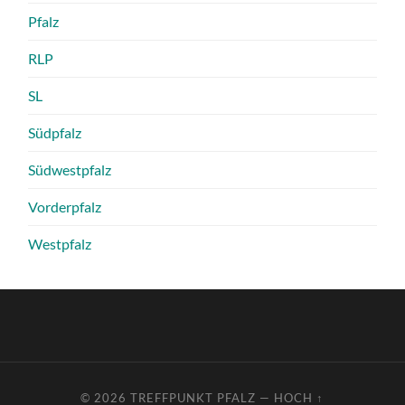
Pfalz
RLP
SL
Südpfalz
Südwestpfalz
Vorderpfalz
Westpfalz
© 2026
TREFFPUNKT PFALZ
—
HOCH ↑