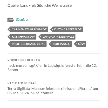
Quelle: Landkreis Südliche Weinstraße
Südpfalz
CARMEN STAHLSCHMIDT
DIETMAR SEEFELDT
KREISHAUS SÜW
LANDAU IN DER PFALZ
PROF. EBERHARD LINKE
ROB JANSEN
SÜW
VORHERIGER BEITRAG
hack-museumsgARTen in Ludwigshafen startet in die 12.
Saison
NÄCHSTER BEITRAG
Terra-Sigillata-Museum feiert die römischen „Floralia“ am
05. Mai 2024 in Rheinzabern