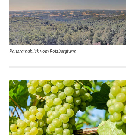
Panaramablick vom Potzbergturm