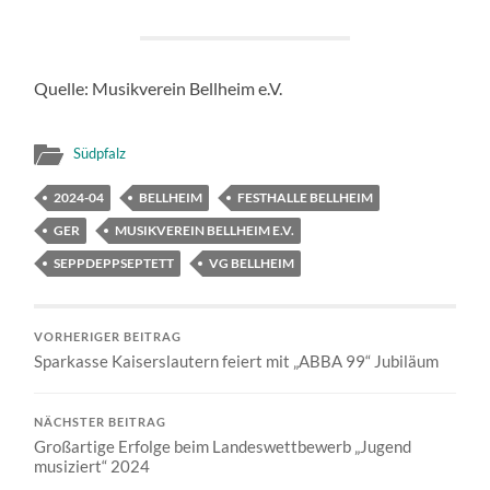
Quelle: Musikverein Bellheim e.V.
Südpfalz
2024-04
BELLHEIM
FESTHALLE BELLHEIM
GER
MUSIKVEREIN BELLHEIM E.V.
SEPPDEPPSEPTETT
VG BELLHEIM
VORHERIGER BEITRAG
Sparkasse Kaiserslautern feiert mit „ABBA 99“ Jubiläum
NÄCHSTER BEITRAG
Großartige Erfolge beim Landeswettbewerb „Jugend
musiziert“ 2024