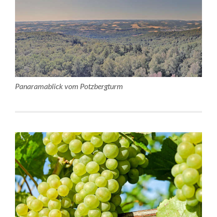
Panaramablick vom Potzbergturm