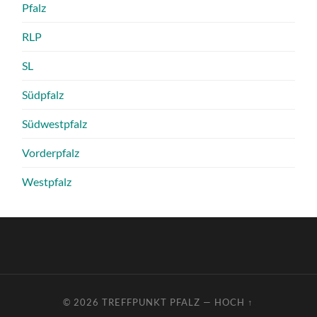
Pfalz
RLP
SL
Südpfalz
Südwestpfalz
Vorderpfalz
Westpfalz
© 2026
TREFFPUNKT PFALZ
—
HOCH ↑