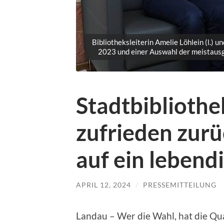
Bibliotheksleiterin Amelie Löhlein (l.)
2023 und einer Auswahl der meistausg
Stadtbibliothe
zufrieden zurü
auf ein lebend
APRIL 12, 2024
/
PRESSEMITTEILUNG
Landau – Wer die Wahl, hat die Qual