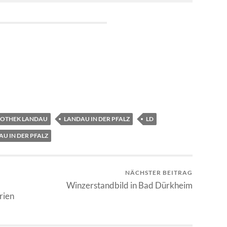
IOTHEK LANDAU
LANDAU IN DER PFALZ
LD
U IN DER PFALZ
NÄCHSTER BEITRAG
Winzerstandbild in Bad Dürkheim
rien