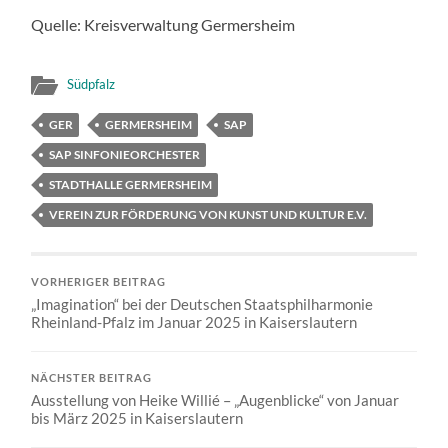
Quelle: Kreisverwaltung Germersheim
Südpfalz
GER
GERMERSHEIM
SAP
SAP SINFONIEORCHESTER
STADTHALLE GERMERSHEIM
VEREIN ZUR FÖRDERUNG VON KUNST UND KULTUR E.V.
VORHERIGER BEITRAG
„Imagination“ bei der Deutschen Staatsphilharmonie
Rheinland-Pfalz im Januar 2025 in Kaiserslautern
NÄCHSTER BEITRAG
Ausstellung von Heike Willié – „Augenblicke“ von Januar
bis März 2025 in Kaiserslautern