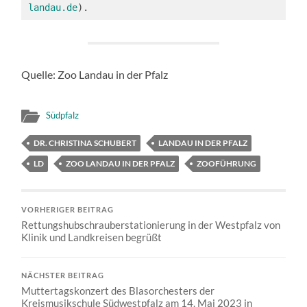
landau.de
).
Quelle: Zoo Landau in der Pfalz
Südpfalz
DR. CHRISTINA SCHUBERT
LANDAU IN DER PFALZ
LD
ZOO LANDAU IN DER PFALZ
ZOOFÜHRUNG
VORHERIGER BEITRAG
Rettungshubschrauberstationierung in der Westpfalz von
Klinik und Landkreisen begrüßt
NÄCHSTER BEITRAG
Muttertagskonzert des Blasorchesters der
Kreismusikschule Südwestpfalz am 14. Mai 2023 in