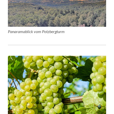
Panaramablick vom Potzbergturm