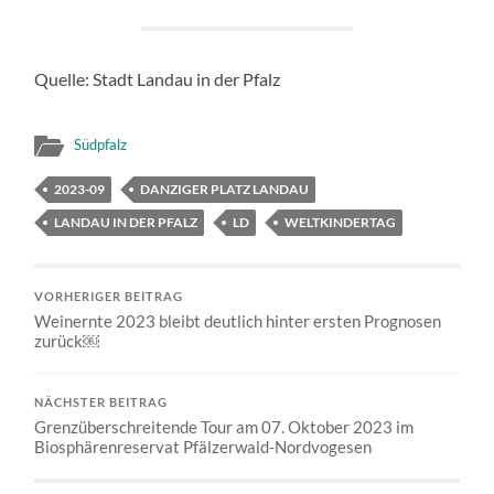
Quelle: Stadt Landau in der Pfalz
Südpfalz
2023-09
DANZIGER PLATZ LANDAU
LANDAU IN DER PFALZ
LD
WELTKINDERTAG
VORHERIGER BEITRAG
Weinernte 2023 bleibt deutlich hinter ersten Prognosen
zurück￼
NÄCHSTER BEITRAG
Grenzüberschreitende Tour am 07. Oktober 2023 im
Biosphärenreservat Pfälzerwald-Nordvogesen