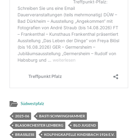
Südwestpfalz
2025-06
BASTI SCHWINGHAMMER
BLASORCHESTER LEMBERG
BLO JUGEND
BRASSLESS
KOLPINGKAPELLE KINDSBACH 1926 E.V.