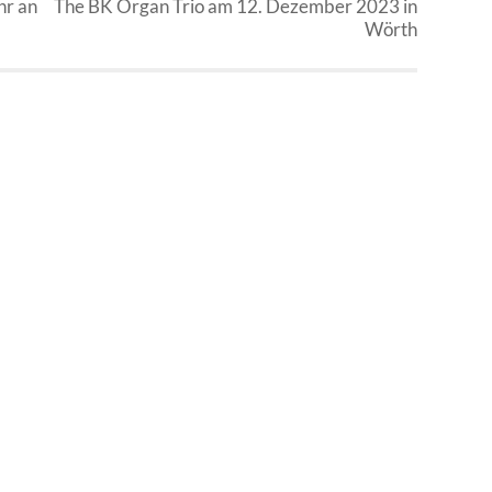
hr an
The BK Organ Trio am 12. Dezember 2023 in
Wörth