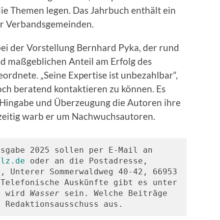
die Themen legen. Das Jahrbuch enthält ein
er Verbandsgemeinden.
i der Vorstellung Bernhard Pyka, der rund
ed maßgeblichen Anteil am Erfolg des
ordnete. „Seine Expertise ist unbezahlbar“,
och beratend kontaktieren zu können. Es
r Hingabe und Überzeugung die Autoren ihre
hzeitig warb er um Nachwuchsautoren.
usgabe 2025 sollen per E-Mail an
alz.de
 oder an die Postadresse, 
, Unterer Sommerwaldweg 40-42, 66953 
Telefonische Auskünfte gibt es unter 
a wird 
Wasser
 sein. Welche Beiträge 
r Redaktionsausschuss aus. 