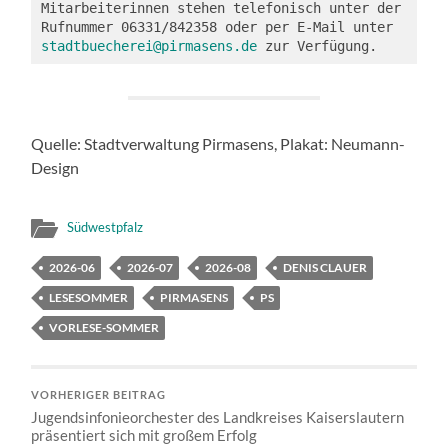
Mitarbeiterinnen stehen telefonisch unter der 
Rufnummer 06331/842358 oder per E-Mail unter 
stadtbuecherei@pirmasens.de
 zur Verfügung.
Quelle: Stadtverwaltung Pirmasens, Plakat: Neumann-
Design
Südwestpfalz
2026-06
2026-07
2026-08
DENIS CLAUER
LESESOMMER
PIRMASENS
PS
VORLESE-SOMMER
VORHERIGER BEITRAG
Jugendsinfonieorchester des Landkreises Kaiserslautern
präsentiert sich mit großem Erfolg