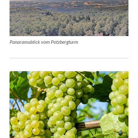
Panaramablick vom Potzbergturm