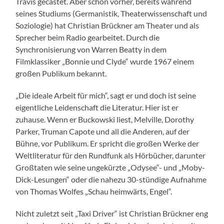
Travis gecastet. Aber schon vorher, bereits während
seines Studiums (Germanistik, Theaterwissenschaft und
Soziologie) hat Christian Brückner am Theater und als
Sprecher beim Radio gearbeitet. Durch die
Synchronisierung von Warren Beatty in dem
Filmklassiker „Bonnie und Clyde“ wurde 1967 einem
großen Publikum bekannt.
„Die ideale Arbeit für mich“, sagt er und doch ist seine
eigentliche Leidenschaft die Literatur. Hier ist er
zuhause. Wenn er Buckowski liest, Melville, Dorothy
Parker, Truman Capote und all die Anderen, auf der
Bühne, vor Publikum. Er spricht die großen Werke der
Weltliteratur für den Rundfunk als Hörbücher, darunter
Großtaten wie seine ungekürzte „Odysee“- und „Moby-
Dick-Lesungen“ oder die nahezu 30-stündige Aufnahme
von Thomas Wolfes „Schau heimwärts, Engel“.
Nicht zuletzt seit „Taxi Driver“ ist Christian Brückner eng