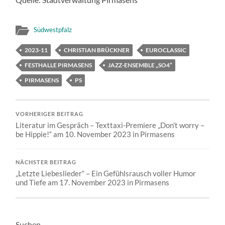
Südwestpfalz
2023-11
CHRISTIAN BRÜCKNER
EUROCLASSIC
FESTHALLE PIRMASENS
JAZZ-ENSEMBLE „SO4“
PIRMASENS
PS
VORHERIGER BEITRAG
Literatur im Gespräch – Texttaxi-Premiere „Don’t worry –
be Hippie!“ am 10. November 2023 in Pirmasens
NÄCHSTER BEITRAG
„Letzte Liebeslieder“ – Ein Gefühlsrausch voller Humor
und Tiefe am 17. November 2023 in Pirmasens
Suchen