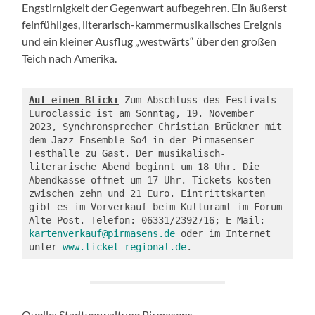
Engstirnigkeit der Gegenwart aufbegehren. Ein äußerst
feinfühliges, literarisch-kammermusikalisches Ereignis
und ein kleiner Ausflug „westwärts“ über den großen
Teich nach Amerika.
Auf einen Blick:
 Zum Abschluss des Festivals 
Euroclassic ist am Sonntag, 19. November 
2023, Synchronsprecher Christian Brückner mit 
dem Jazz-Ensemble So4 in der Pirmasenser 
Festhalle zu Gast. Der musikalisch-
literarische Abend beginnt um 18 Uhr. Die 
Abendkasse öffnet um 17 Uhr. Tickets kosten 
zwischen zehn und 21 Euro. Eintrittskarten 
gibt es im Vorverkauf beim Kulturamt im Forum 
Alte Post. Telefon: 06331/2392716; E-Mail: 
kartenverkauf@pirmasens.de
 oder im Internet 
unter 
www.ticket-regional.de
.
Quelle: Stadtverwaltung Pirmasens