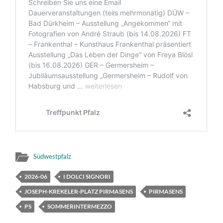
Südwestpfalz
2026-06
I DOLCI SIGNORI
JOSEPH-KREKELER-PLATZ PIRMASENS
PIRMASENS
PS
SOMMERINTERMEZZO