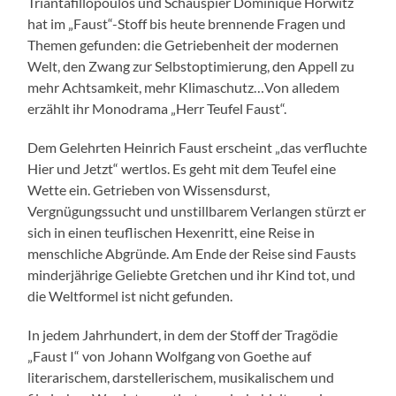
Triantafillopoulos und Schauspier Dominique Horwitz
hat im „Faust“-Stoff bis heute brennende Fragen und
Themen gefunden: die Getriebenheit der modernen
Welt, den Zwang zur Selbstoptimierung, den Appell zu
mehr Achtsamkeit, mehr Klimaschutz…Von alledem
erzählt ihr Monodrama „Herr Teufel Faust“.
Dem Gelehrten Heinrich Faust erscheint „das verfluchte
Hier und Jetzt“ wertlos. Es geht mit dem Teufel eine
Wette ein. Getrieben von Wissensdurst,
Vergnügungssucht und unstillbarem Verlangen stürzt er
sich in einen teuflischen Hexenritt, eine Reise in
menschliche Abgründe. Am Ende der Reise sind Fausts
minderjährige Geliebte Gretchen und ihr Kind tot, und
die Weltformel ist nicht gefunden.
In jedem Jahrhundert, in dem der Stoff der Tragödie
„Faust I“ von Johann Wolfgang von Goethe auf
literarischem, darstellerischem, musikalischem und