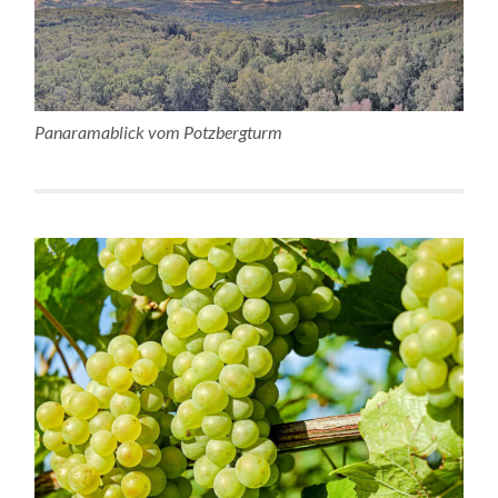
Panaramablick vom Potzbergturm