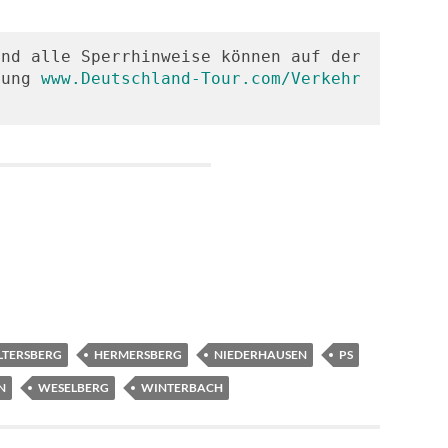
nd alle Sperrhinweise können auf der 
tung 
www.Deutschland-Tour.com/Verkehr
LTERSBERG
HERMERSBERG
NIEDERHAUSEN
PS
N
WESELBERG
WINTERBACH